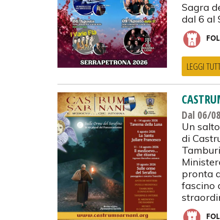
Sagra d
dal 6 al
FOL
LEGGI TUT
CASTRU
Dal 06/0
Un salto
di Castr
Tamburin
Minister
pronta a
fascino 
straordi
FOL