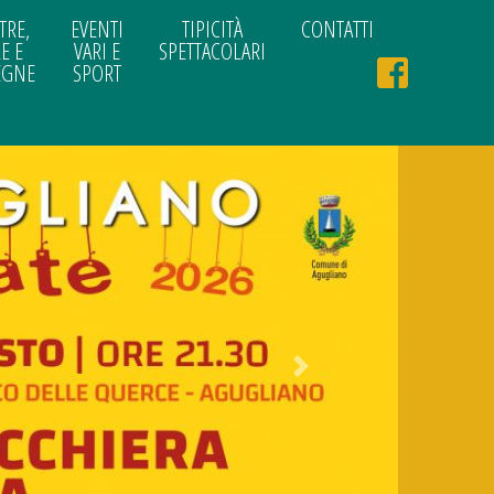
TRE,
EVENTI
TIPICITÀ
CONTATTI
E E
VARI E
SPETTACOLARI
EGNE
SPORT
Next