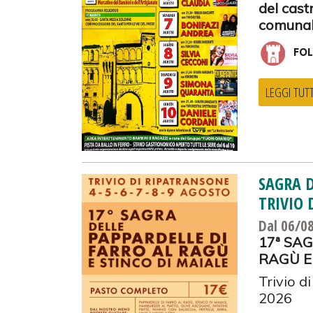
del cast
comunal
FOL
LEGGI TUT
SAGRA D
TRIVIO 
Dal 06/0
17ª SA
RAGÙ E
Trivio d
2026