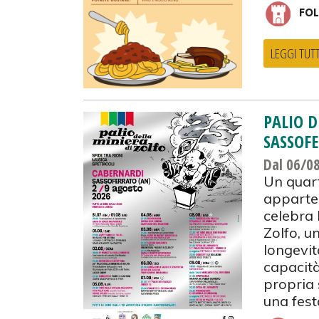
FOL
LEGGI TUT
PALIO D
SASSOF
Dal 06/0
Un quart
apparte
celebra 
Zolfo, u
longevit
capacità
propria 
una fest