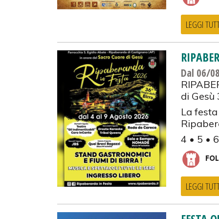
LEGGI TUT
RIPABER
Dal 06/0
RIPABER
di Gesù
La festa
Ripabera
4 • 5 • 
FOL
LEGGI TUT
FESTA Q