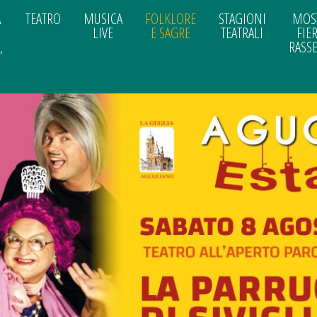
A
TEATRO
MUSICA
FOLKLORE
STAGIONI
MOS
LIVE
E SAGRE
TEATRALI
FIER
,
RASS