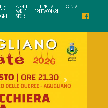
TRE,
EVENTI
TIPICITÀ
CONTATTI
E E
VARI E
SPETTACOLARI
EGNE
SPORT
Next