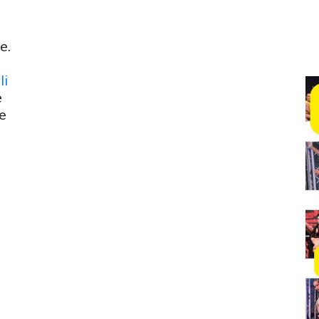
e.
li
e
 e
i