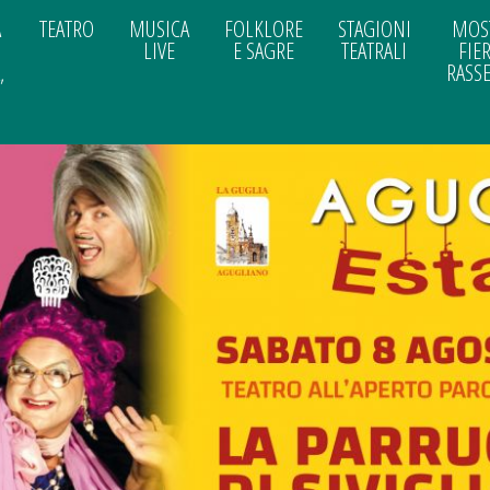
A
TEATRO
MUSICA
FOLKLORE
STAGIONI
MOS
LIVE
E SAGRE
TEATRALI
FIER
,
RASS