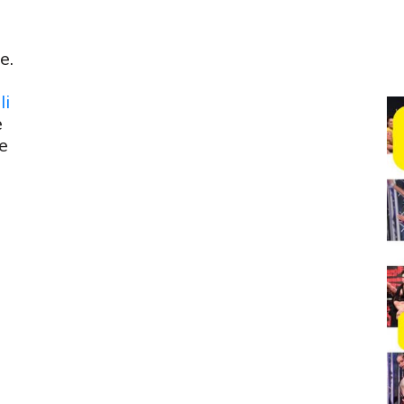
e.
li
e
 e
i