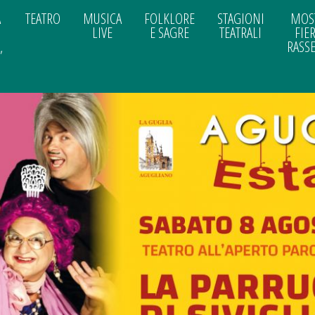
A
TEATRO
MUSICA
FOLKLORE
STAGIONI
MOS
LIVE
E SAGRE
TEATRALI
FIER
,
RASS