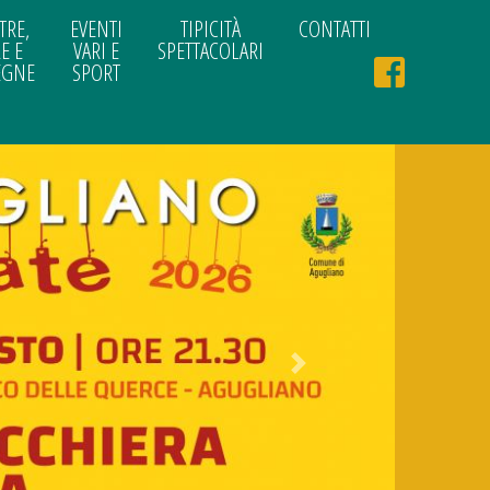
TRE,
EVENTI
TIPICITÀ
CONTATTI
E E
VARI E
SPETTACOLARI
EGNE
SPORT
Next