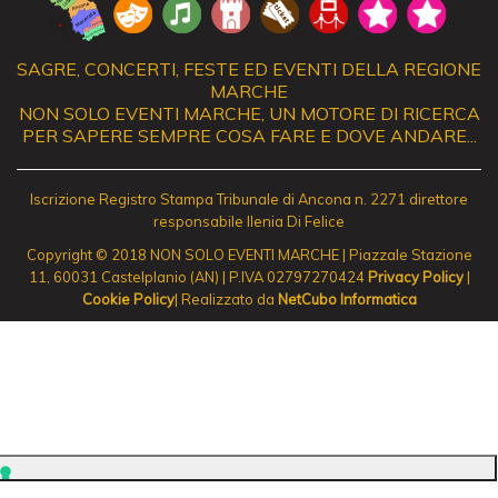
SAGRE, CONCERTI, FESTE ED EVENTI DELLA REGIONE
MARCHE
NON SOLO EVENTI MARCHE, UN MOTORE DI RICERCA
PER SAPERE SEMPRE COSA FARE E DOVE ANDARE...
Iscrizione Registro Stampa Tribunale di Ancona n. 2271 direttore
responsabile Ilenia Di Felice
Copyright © 2018 NON SOLO EVENTI MARCHE | Piazzale Stazione
11, 60031 Castelplanio (AN) | P.IVA 02797270424
Privacy Policy
|
Cookie Policy
| Realizzato da
NetCubo Informatica