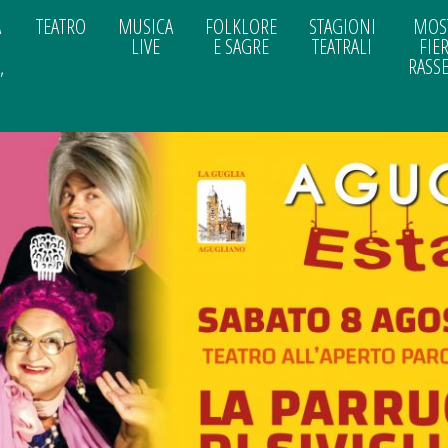
A
TEATRO
MUSICA
FOLKLORE
STAGIONI
MOS
LIVE
E SAGRE
TEATRALI
FIER
,
RASS