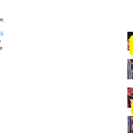
e.
li
e
 e
i