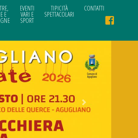
TRE,
EVENTI
TIPICITÀ
CONTATTI
E E
VARI E
SPETTACOLARI
EGNE
SPORT
Next