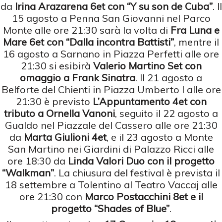
da
Irina Arazarena 6et con “Y su son de Cuba”
. Il
15 agosto a Penna San Giovanni nel Parco
Monte alle ore 21:30 sarà la volta di
Fra Luna e
Mare 6et con “Dalla incontra Battisti”
, mentre il
16 agosto a Sarnano in Piazza Perfetti alle ore
21:30 si esibirà
Valerio Martino Set con
omaggio a Frank Sinatra
. Il 21 agosto a
Belforte del Chienti in Piazza Umberto I alle ore
21:30 è previsto
L’Appuntamento 4et con
tributo a Ornella Vanoni
, seguito il 22 agosto a
Gualdo nel Piazzale del Cassero alle ore 21:30
da
Marta Giulioni 4et
, e il 23 agosto a Monte
San Martino nei Giardini di Palazzo Ricci alle
ore 18:30 da
Linda Valori Duo con il progetto
“Walkman”
. La chiusura del festival è prevista il
18 settembre a Tolentino al Teatro Vaccaj alle
ore 21:30 con
Marco Postacchini 8et e il
progetto “Shades of Blue”
.